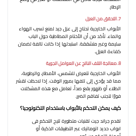
الإطار.
7. التحقق من العزل
الأبواب الخارجية تحتاج إلى عزل جيد لمنع تسرب الهواء
والماء. تأكد من أن الأختام المطاطية حول الباب
سليمة وغير متشققة. استبدلها إذا كانت تالفة لضمان
كفاءة العزل.
8. معالجة التلف الناتج عن العوامل الجوية
الأبواب الخارجية تتعرض للشمس، الأمطار، والرطوبة،
مما قد يؤدي إلى تلفها بمرور الوقت. إذا لاحظت تقشر
الطلاء أو ظهور بقع صدأ، تعامل مع هذه المشكلات
فورًا لتجنب تفاقم الضرر.
كيف يمكن التحكم بالأبواب باستخدام التكنولوجيا؟
تقدم جراند جيت تقنيات متطورة تتيح التحكم فى
ابواب حديد اتوماتيك عبر التطبيقات الذكية أو
أجهزة التحكم عن بُعد.