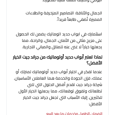
الجمال والأناقة: التصاميم المزخرفة والطلاءات
المميزة تُضفي طابعاً فريداً.
استثمارك في ابواب حديد اتوماتيك يضمن لك الحصول
على مزيج مثالي من الأمان، الجمال، والراحة، مما
يجعلها خياراً لا غنى عنه للمنازل والمباني التجارية.
لماذا تعتبر أبواب حديد أوتوماتيك من جراند جيت الخيار
الأفضل؟
عندما تفكر في اختيار أبواب حديد أوتوماتيك لمنزلك أو
عملك، فإن الجودة والخدمة هما العاملان الأساسيان.
شركة جراند جيت تقدم أفضل الحلول التي تلبي
تطلعاتك وتفوق توقعاتك، مما يجعلها الخيار الأول
للكثيرين. إليك الأسباب التي تجعل جراند جيت الخيار
الأفضل:
الضمان الطويل وخدمات ما بعد البيع