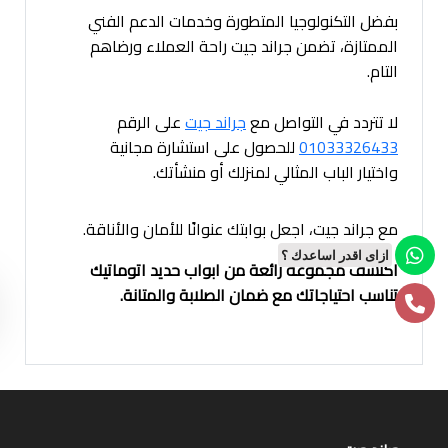
بفضل التكنولوجيا المتطورة وخدمات الدعم الفني
الممتازة، تضمن جراند جيت راحة العملاء ورضاهم
التام.
لا تتردد في التواصل مع
جراند جيت
على الرقم
01033326433
للحصول على استشارة مجانية
واختيار الباب المثالي لمنزلك أو منشأتك.
مع جراند جيت، اجعل بوابتك عنوانًا للأمان والأناقة.
ازاى اقدر اساعدك ؟
اكتشف مجموعة رائعة من ابواب حديد اتوماتيك
تناسب احتياجاتك مع ضمان الصلابة والمتانة.