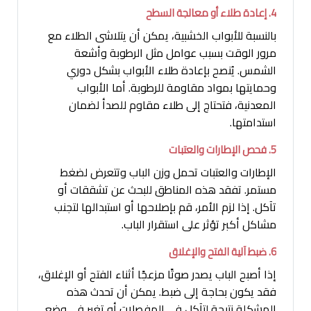
4. إعادة طلاء أو معالجة السطح
بالنسبة للأبواب الخشبية، يمكن أن يتلاشى الطلاء مع
مرور الوقت بسبب عوامل مثل الرطوبة وأشعة
الشمس. يُنصح بإعادة طلاء الأبواب بشكل دوري
وحمايتها بمواد مقاومة للرطوبة. أما الأبواب
المعدنية، فتحتاج إلى طلاء مقاوم للصدأ لضمان
استدامتها.
5. فحص الإطارات والعتبات
الإطارات والعتبات تحمل وزن الباب وتتعرض لضغط
مستمر. تفقد هذه المناطق للبحث عن تشققات أو
تآكل. إذا لزم الأمر، قم بإصلاحها أو استبدالها لتجنب
مشاكل أكبر تؤثر على استقرار الباب.
6. ضبط آلية الفتح والإغلاق
إذا أصبح الباب يصدر صوتًا مزعجًا أثناء الفتح أو الإغلاق،
فقد يكون بحاجة إلى ضبط. يمكن أن تحدث هذه
المشكلة نتيجة لتآكل في المفصلات أو تغير في وضع