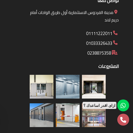
تواصل معنا
مدينة الفردوس الاستثمارية أول طريق الواحات أمام
دريم لاند
01111222011
01033326433
0238875358
المشروعات
ازاى اقدر اساعدك ؟