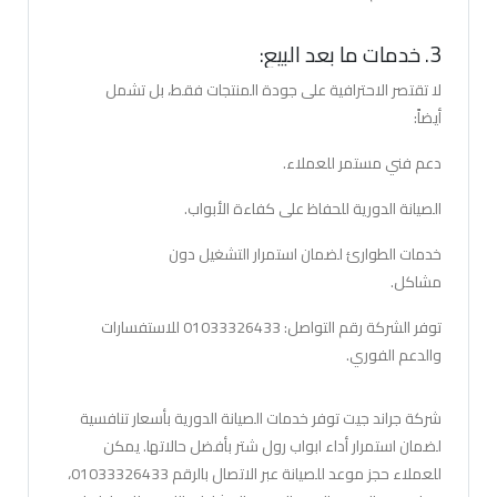
3. خدمات ما بعد البيع:
لا تقتصر الاحترافية على جودة المنتجات فقط، بل تشمل
أيضاً:
دعم فني مستمر للعملاء.
الصيانة الدورية للحفاظ على كفاءة الأبواب.
خدمات الطوارئ لضمان استمرار التشغيل دون
مشاكل.
توفر الشركة رقم التواصل: 01033326433 للاستفسارات
والدعم الفوري.
شركة جراند جيت توفر خدمات الصيانة الدورية بأسعار تنافسية
لضمان استمرار أداء ابواب رول شتر بأفضل حالاتها. يمكن
للعملاء حجز موعد للصيانة عبر الاتصال بالرقم 01033326433،