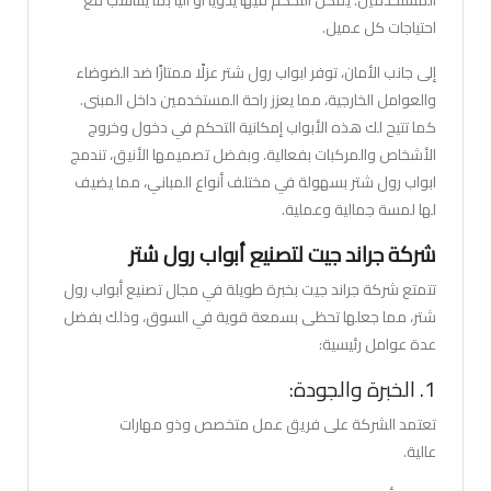
المستخدمين. يمكن التحكم فيها يدويًا أو آليًا بما يتناسب مع
احتياجات كل عميل.
إلى جانب الأمان، توفر ابواب رول شتر عزلًا ممتازًا ضد الضوضاء
والعوامل الخارجية، مما يعزز راحة المستخدمين داخل المبنى.
كما تتيح لك هذه الأبواب إمكانية التحكم في دخول وخروج
الأشخاص والمركبات بفعالية. وبفضل تصميمها الأنيق، تندمج
ابواب رول شتر بسهولة في مختلف أنواع المباني، مما يضيف
لها لمسة جمالية وعملية.
شركة جراند جيت لتصنيع أبواب رول شتر
تتمتع شركة جراند جيت بخبرة طويلة في مجال تصنيع أبواب رول
شتر، مما جعلها تحظى بسمعة قوية في السوق، وذلك بفضل
عدة عوامل رئيسية:
1. الخبرة والجودة:
تعتمد الشركة على فريق عمل متخصص وذو مهارات
عالية.