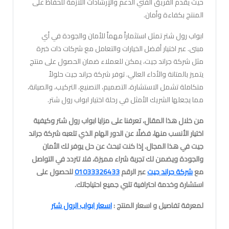
حيث يقدم الفريق الفني الدعم والإرشادات اللازمة للحفاظ على
المنتج بكفاءة وأمان.
ابواب رول شتر تمثل استثماراً مهماً للأمان والجودة في أي
مبنى. عبر اختيار أفضل الخيارات والتعامل مع شركات ذات خبرة
مثل شركة جراند جيت، يمكن للعملاء ضمان الحصول على منتج
يتميز بالمتانة والأداء العالي. توفر شركة جراند جيت حلولاً
متكاملة تشمل الاستشارة، التصميم، التصنيع، التركيب، والصيانة،
مما يجعلها الشريك الأمثل في رحلة اختيار ابواب رول شتر.
من خلال هذا المقال، تعرفنا على مزايا ابواب رول شتر وكيفية
اختيار الأنسب منها، فضلًا عن الدور الهام الذي تلعبه شركة جراند
جيت في هذا المجال. إذا كنت تبحث عن حل يوفر لك الأمان
والجودة ويضمن لك تجربة شراء مميزة، فلا تتردد في التواصل
مع
شركة جراند جيت
عبر الرقم
01033326433
للحصول على
استشارة وخدمة احترافية تلبي جميع احتياجاتك.
لمعرفة تفاصيل و اسعار المنتج :
اسعار ابواب الرول شتر