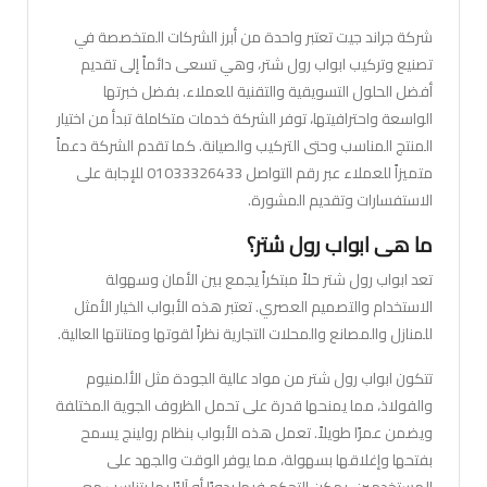
شركة جراند جيت تعتبر واحدة من أبرز الشركات المتخصصة في
تصنيع وتركيب ابواب رول شتر، وهي تسعى دائماً إلى تقديم
أفضل الحلول التسويقية والتقنية للعملاء. بفضل خبرتها
الواسعة واحترافيتها، توفر الشركة خدمات متكاملة تبدأ من اختيار
المنتج المناسب وحتى التركيب والصيانة. كما تقدم الشركة دعماً
متميزاً للعملاء عبر رقم التواصل 01033326433 للإجابة على
الاستفسارات وتقديم المشورة.
ما هي ابواب رول شتر؟
تعد ابواب رول شتر حلاً مبتكراً يجمع بين الأمان وسهولة
الاستخدام والتصميم العصري. تعتبر هذه الأبواب الخيار الأمثل
للمنازل والمصانع والمحلات التجارية نظراً لقوتها ومتانتها العالية.
تتكون ابواب رول شتر من مواد عالية الجودة مثل الألمنيوم
والفولاذ، مما يمنحها قدرة على تحمل الظروف الجوية المختلفة
ويضمن عمرًا طويلاً. تعمل هذه الأبواب بنظام رولينج يسمح
بفتحها وإغلاقها بسهولة، مما يوفر الوقت والجهد على