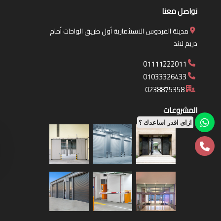
تواصل معنا
مدينة الفردوس الاستثمارية أول طريق الواحات أمام
دريم لاند
01111222011
01033326433
0238875358
المشروعات
ازاى اقدر اساعدك ؟